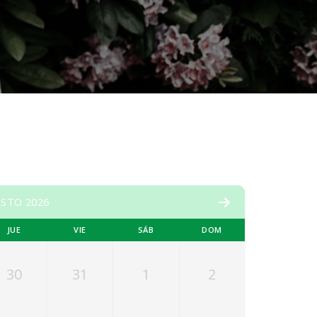
STO 2026
JUE
VIE
SÁB
DOM
30
31
1
2