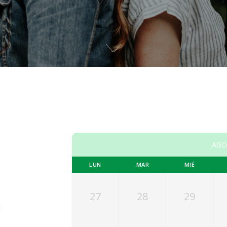
AGO
LUN
MAR
MIÉ
27
28
29
c