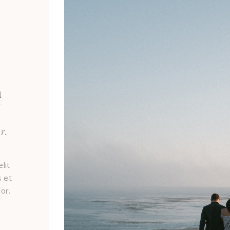
n
r.
lit
s et
or.