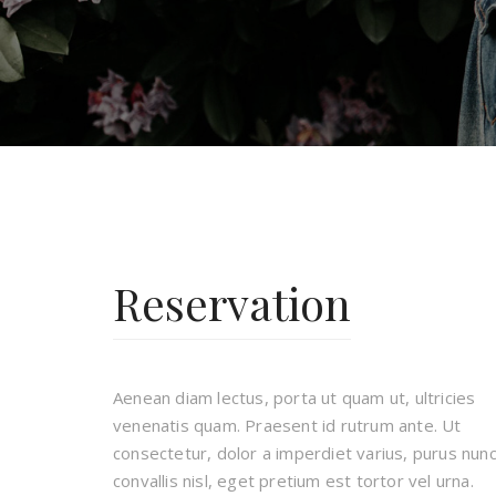
Reservation
Aenean diam lectus, porta ut quam ut, ultricies
venenatis quam. Praesent id rutrum ante. Ut
consectetur, dolor a imperdiet varius, purus nun
convallis nisl, eget pretium est tortor vel urna.