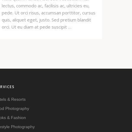
lectus, commodo ac, facilisis ac, ultricies eu,
pede. Ut orci risus, accumsan porttitor, cursus
quis, aliquet eget, justo. Sed pretium blandit
orci. Ut eu diam at pede suscipit …
ERVICES
tels & Resorts
od Photography
oks & Fashion
festyle Photography