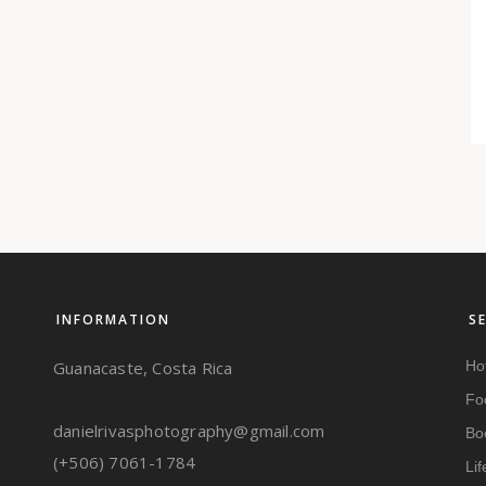
INFORMATION
S
Guanacaste, Costa Rica
Ho
Fo
danielrivasphotography@gmail.com
Bo
(+506) 7061-1784
Li