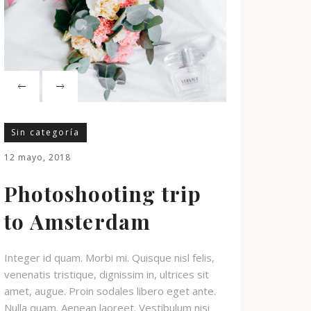
Sin categoría
12 mayo, 2018
Photoshooting trip
to Amsterdam
Integer id quam. Morbi mi. Quisque nisl felis,
venenatis tristique, dignissim in, ultrices sit
amet, augue. Proin sodales libero eget ante.
Nulla quam. Aenean laoreet. Vestibulum nisi