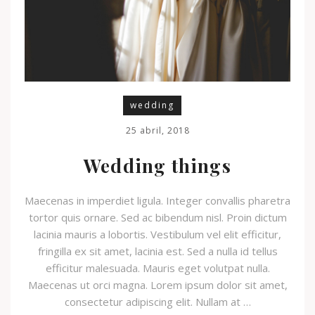
wedding
25 abril, 2018
Wedding things
Maecenas in imperdiet ligula. Integer convallis pharetra
tortor quis ornare. Sed ac bibendum nisl. Proin dictum
lacinia mauris a lobortis. Vestibulum vel elit efficitur,
fringilla ex sit amet, lacinia est. Sed a nulla id tellus
efficitur malesuada. Mauris eget volutpat nulla.
Maecenas ut orci magna. Lorem ipsum dolor sit amet,
consectetur adipiscing elit. Nullam at …