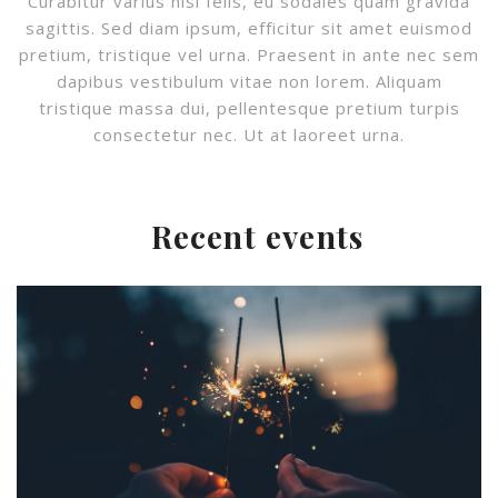
Curabitur varius nisl felis, eu sodales quam gravida
sagittis. Sed diam ipsum, efficitur sit amet euismod
pretium, tristique vel urna. Praesent in ante nec sem
dapibus vestibulum vitae non lorem. Aliquam
tristique massa dui, pellentesque pretium turpis
consectetur nec. Ut at laoreet urna.
Recent events