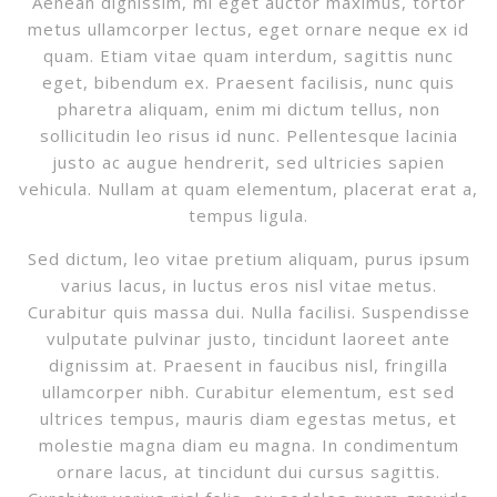
Aenean dignissim, mi eget auctor maximus, tortor
metus ullamcorper lectus, eget ornare neque ex id
quam. Etiam vitae quam interdum, sagittis nunc
eget, bibendum ex. Praesent facilisis, nunc quis
pharetra aliquam, enim mi dictum tellus, non
sollicitudin leo risus id nunc. Pellentesque lacinia
justo ac augue hendrerit, sed ultricies sapien
vehicula. Nullam at quam elementum, placerat erat a,
tempus ligula.
Sed dictum, leo vitae pretium aliquam, purus ipsum
varius lacus, in luctus eros nisl vitae metus.
Curabitur quis massa dui. Nulla facilisi. Suspendisse
vulputate pulvinar justo, tincidunt laoreet ante
dignissim at. Praesent in faucibus nisl, fringilla
ullamcorper nibh. Curabitur elementum, est sed
ultrices tempus, mauris diam egestas metus, et
molestie magna diam eu magna. In condimentum
ornare lacus, at tincidunt dui cursus sagittis.