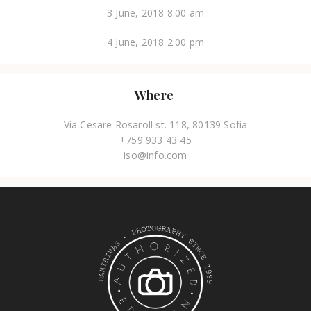
3 June, 2018 8:00 am
4 June, 2018 2:00 pm
Where
Via Cesare Rosaroll st. 118, 80139 Sofia
+759 933 43 45
iso@info.com