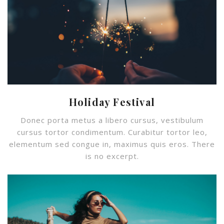
Holiday Festival
Donec porta metus a libero cursus, vestibulum
cursus tortor condimentum. Curabitur tortor leo,
elementum sed congue in, maximus quis eros. There
is no excerpt.