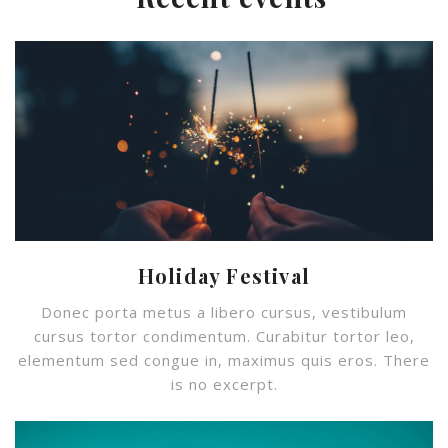
Holiday Festival
Donec porta metus a libero cursus, vestibulum
cursus tortor condimentum. Curabitur tortor leo,
elementum sed congue in, maximus quis eros. There
is no excerpt.