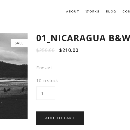
ABOUT
WORKS
BLOG
CO
01_NICARAGUA B&
SALE
$
250.00
$
210.00
Fine-art
10 in stock
ADD TO CART