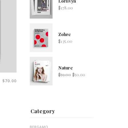
Lorlivyn
$
178.00
Zohre
$
135.00
Nature
$
59.00
$
50.00
$
70.00
Lorlivyn
$
178.00
Category
BERGAMO