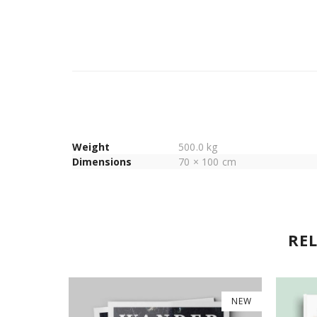
Weight
500.0 kg
Dimensions
70 × 100 cm
RE
NEW