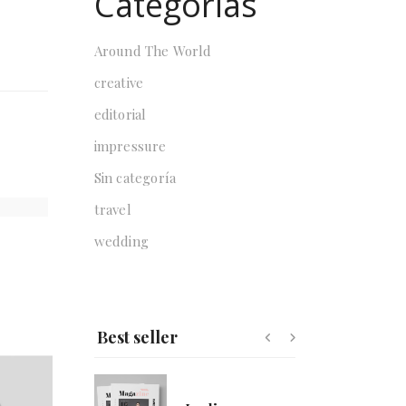
Categorías
Around The World
creative
Lorlivyn
$
178.00
editorial
impressure
Sin categoría
Zohre
travel
$
135.00
wedding
Nature
$
59.00
$
50.00
Best seller