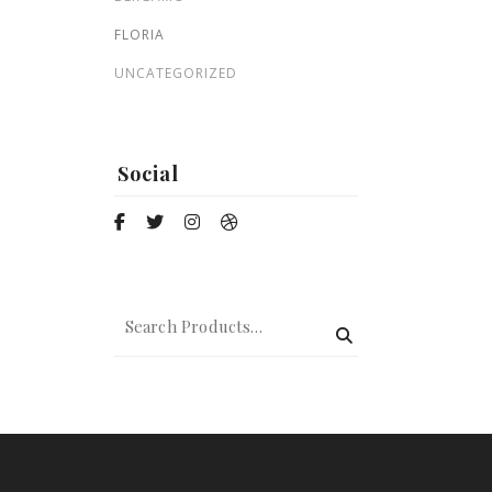
Zohre
FLORIA
$
135.00
UNCATEGORIZED
Nature
Social
$
59.00
$
50.00